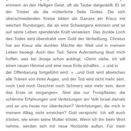
erinnern an den Heiligen Geist, oft als Taube dargestellt. Er ist
der Tröster als die mütterliche Seite Gottes. Die sich
überschneidenden Kreise bilden als Ganzes ein Kreuz mit
weichen Rundungen, die an eine Schwangere erinnern und so
auf seine Leben spendende Kraft verweisen. Das dunkle Loch
des Todes wird überstrahlt vom Gold der Verheißung. Christus
hat am Kreuz alle dunklen Mächte der Welt und in meinem
Leben besiegt. Auch den Tod. Seine Auferstehung lässt mich
hoffen, was bei Jesaja schon anklingt: »Denn siehe, ich will
einen neuen Himmel und eine neue Erde schaffen…« und in
der Offenbarung fortgeführt wird: »…und Gott wird abwischen
alle Tränen von ihren Augen, und der Tod wird nicht mehr sein,
noch Leid noch Geschrei noch Schmerz wird mehr sein, denn
das Erste ist vergangen«. Sind das nur Trostpflaster, die
schlimme Erfahrungen und Verletzungen am Volk Israel damals
und an uns heute nur überdecken? Vertröstungen, die mich in
meinem Alltag nicht erreichen? Gott verspricht: Ich will euch
trösten, wie einen seine Mutter tröstet. Wenn ich ihn beim Wort
nehme, werden sich mir neue Horizonte auftun. Für mein