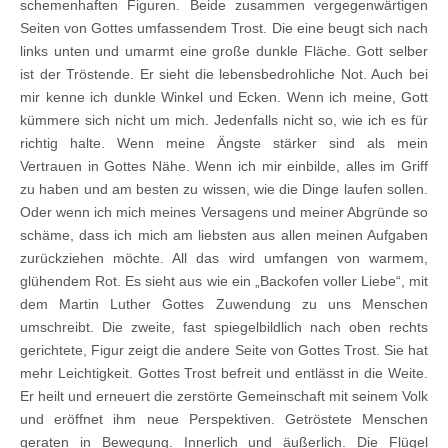
schemenhaften Figuren. Beide zusammen vergegenwärtigen
Seiten von Gottes umfassendem Trost. Die eine beugt sich nach
links unten und umarmt eine große dunkle Fläche. Gott selber
ist der Tröstende. Er sieht die lebensbedrohliche Not. Auch bei
mir kenne ich dunkle Winkel und Ecken. Wenn ich meine, Gott
kümmere sich nicht um mich. Jedenfalls nicht so, wie ich es für
richtig halte. Wenn meine Ängste stärker sind als mein
Vertrauen in Gottes Nähe. Wenn ich mir einbilde, alles im Griff
zu haben und am besten zu wissen, wie die Dinge laufen sollen.
Oder wenn ich mich meines Versagens und meiner Abgründe so
schäme, dass ich mich am liebsten aus allen meinen Aufgaben
zurückziehen möchte. All das wird umfangen von warmem,
glühendem Rot. Es sieht aus wie ein „Backofen voller Liebe“, mit
dem Martin Luther Gottes Zuwendung zu uns Menschen
umschreibt. Die zweite, fast spiegelbildlich nach oben rechts
gerichtete, Figur zeigt die andere Seite von Gottes Trost. Sie hat
mehr Leichtigkeit. Gottes Trost befreit und entlässt in die Weite.
Er heilt und erneuert die zerstörte Gemeinschaft mit seinem Volk
und eröffnet ihm neue Perspektiven. Getröstete Menschen
geraten in Bewegung. Innerlich und äußerlich. Die Flügel